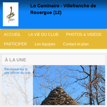
Panneau de gestion des cookies
Lo Caminaire - Villefranche de
Rouergue (12)
ACCUEIL
LA VIE DU CLUB
PHOTOS & VIDÉOS
PARTICIPER
Les équipes
Contact et plan
À LA UNE
Bienvenue sur le
site officiel du club
Previous
Next